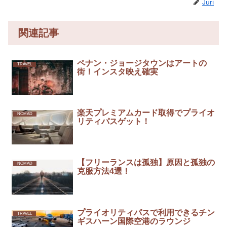
Juri
関連記事
ペナン・ジョージタウンはアートの
TRAVEL
街！インスタ映え確実
楽天プレミアムカード取得でプライオ
NOMAD
リティパスゲット！
【フリーランスは孤独】原因と孤独の
NOMAD
克服方法4選！
プライオリティパスで利用できるチン
TRAVEL
ギスハーン国際空港のラウンジ